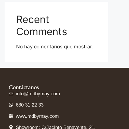
Recent
Comments
No hay comentarios que mostrar.
Contáctanos
info@mdbymay.com
680 31 22 33
www.mdbymay.com
Showroom: C/Jacinto Benavente, 21,