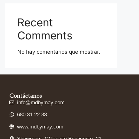
Recent
Comments
No hay comentarios que mostrar.
Contáctanos
info@mdbymay.com
680 31 22 33
www.mdbymay.com
Showroom: C/Jacinto Benavente, 21,